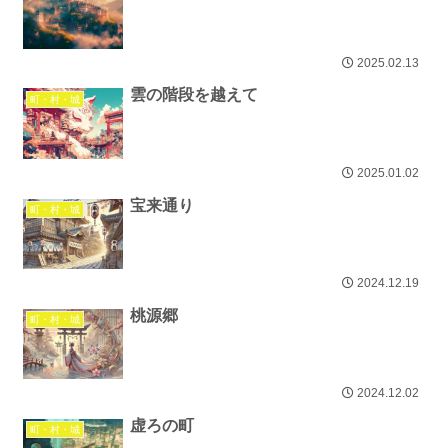
2025.02.13
雲の階段を越えて
町・村・城
2025.01.02
宝来通り
町・村・城
2024.12.19
桃源郷
町・村・城
2024.12.02
虚ろの町
町・村・城