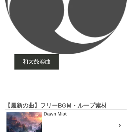
和太鼓楽曲
【最新の曲】フリーBGM・ループ素材
Dawn Mist