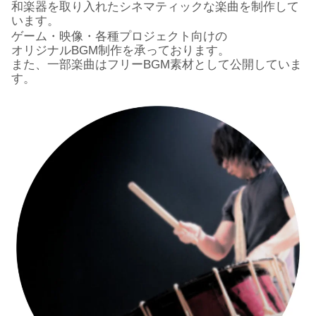
和楽器を取り入れたシネマティックな楽曲を制作して
います。
ゲーム・映像・各種プロジェクト向けの
オリジナルBGM制作を承っております。
また、一部楽曲はフリーBGM素材として公開していま
す。