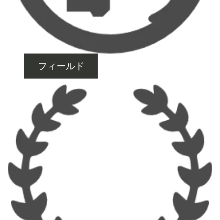
フィールド