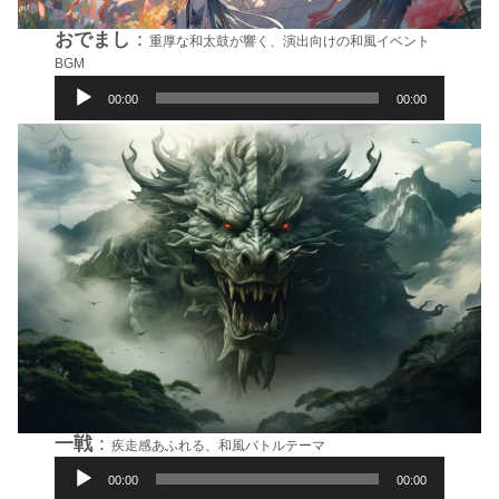
おでまし
：
重厚な和太鼓が響く、演出向けの和風イベント
BGM
音
00:00
00:00
声
プ
レ
ー
ヤ
ー
一戦
：
疾走感
あふれる、
和風バトルテーマ
音
00:00
00:00
声