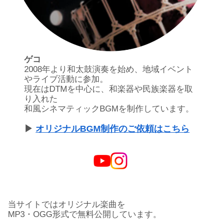
ゲコ
2008年より和太鼓演奏を始め、地域イベント
やライブ活動に参加。
現在はDTMを中心に、和楽器や民族楽器を取
り入れた
和風シネマティックBGMを制作しています。
▶
オリジナルBGM制作のご依頼はこちら
当サイトではオリジナル楽曲を
MP3・OGG形式で無料公開しています。