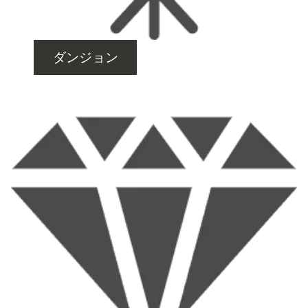
ダンジョン