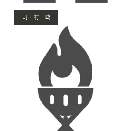
町・村・城