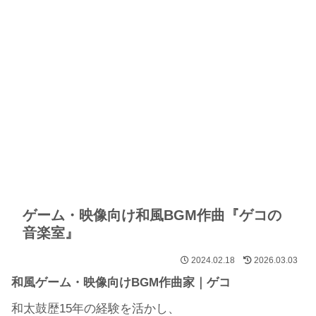
ゲーム・映像向け和風BGM作曲『ゲコの
音楽室』
2024.02.18
2026.03.03
和風ゲーム・映像向けBGM作曲家｜ゲコ
和太鼓歴15年の経験を活かし、