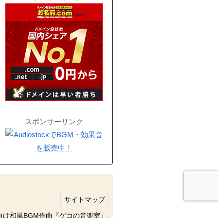
スポンサーリンク
サイトマップ
像向け和風BGM作曲『ゲコの音楽室』.