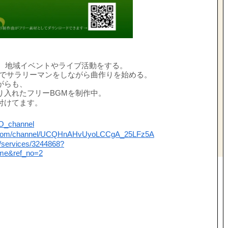
め、地域イベントやライブ活動をする。
独学でサラリーマンをしながら曲作りを始める。
がらも、
り入れたフリーBGMを制作中。
付けてます。
KO_channel
e.com/channel/UCQHnAHvUyoLCCgA_25LFz5A
m/services/3244868?
ome&ref_no=2