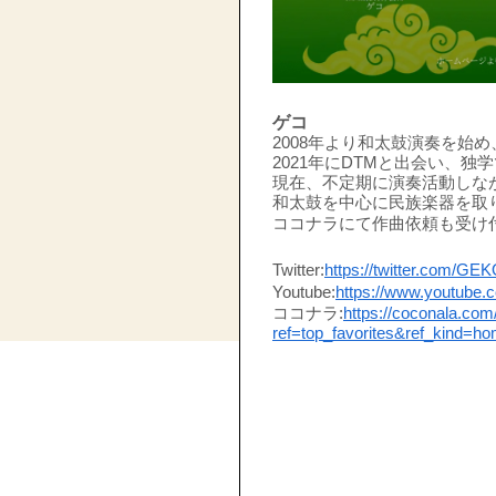
ゲコ
2008年より和太鼓演奏を始
2021年にDTMと出会い、
現在、不定期に演奏活動しな
和太鼓を中心に民族楽器を取
ココナラにて作曲依頼も受け
Twitter:
https://twitter.com/GE
Youtube:
https://www.youtub
ココナラ:
https://coconala.co
ref=top_favorites&ref_kind=h