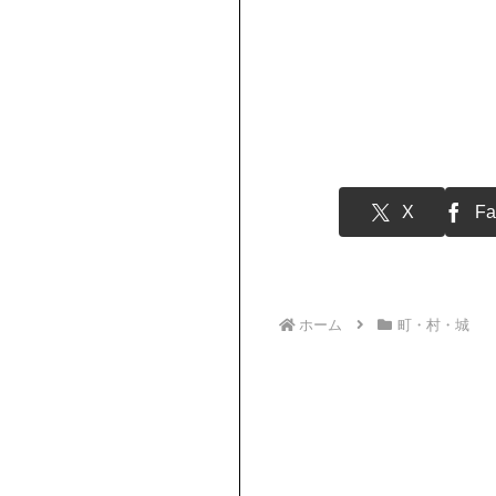
X
Fa
ホーム
町・村・城