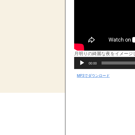
月明りの綺麗な夜をイメージ
音
00:00
声
プ
レ
MP3でダウンロード
ー
ヤ
ー