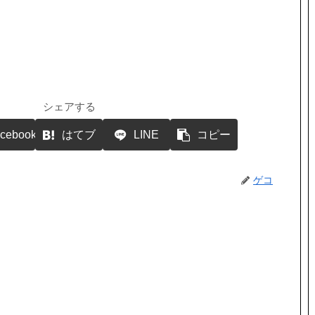
ー
を
使
っ
て
く
だ
さ
い。
シェアする
cebook
はてブ
LINE
コピー
ゲコ