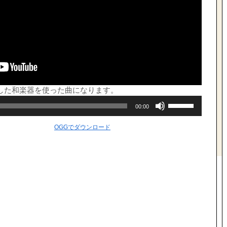
した和楽器を使った曲になります。
ボ
00:00
リ
ュ
ー
OGGでダウンロード
ム
調
節
に
は
上
下
矢
印
キ