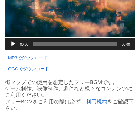
音
00:00
00:00
声
プ
MP3でダウンロード
レ
ー
OGGでダウンロード
ヤ
ー
街マップでの使用を想定したフリーBGMです。
ゲーム制作、映像制作、劇伴など様々なコンテンツに
ご利用ください。
フリーBGMをご利用の際は必ず、
利用規約
をご確認下
さい。