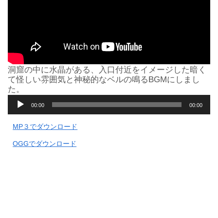
洞窟の中に水晶がある、入口付近をイメージした暗く
て怪しい雰囲気と神秘的なベルの鳴るBGMにしまし
た。
音
00:00
00:00
声
プ
MP３でダウンロード
レ
ー
OGGでダウンロード
ヤ
ー