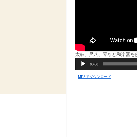
太鼓、尺八、琴など和楽器を
音
00:00
声
プ
レ
MP3でダウンロード
ー
ヤ
ー