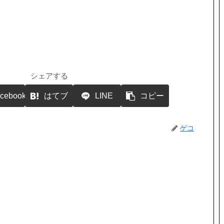
ー
を
使
っ
て
く
だ
さ
い。
シェアする
cebook
はてブ
LINE
コピー
ゲコ