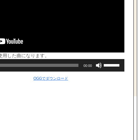
使用した曲になります。
ボ
00:00
リ
ュ
ー
OGGでダウンロード
ム
調
節
に
は
上
下
矢
印
キ