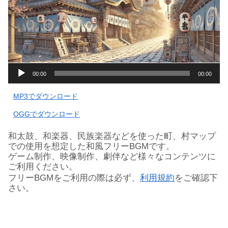
音
00:00
00:00
声
プ
MP3でダウンロード
レ
ー
OGGでダウンロード
ヤ
ー
和太鼓、和楽器、民族楽器などを使った町、村マップ
での使用を想定した和風フリーBGMです。
ゲーム制作、映像制作、劇伴など様々なコンテンツに
ご利用ください。
フリーBGMをご利用の際は必ず、
利用規約
をご確認下
さい。